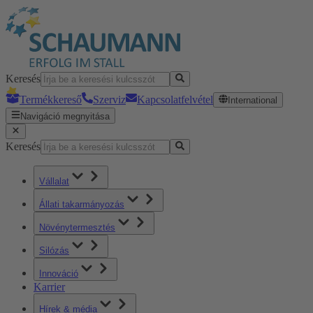
Keresés
Termékkereső
Szerviz
Kapcsolatfelvétel
International
Navigáció megnyitása
Keresés
Vállalat
Állati takarmányozás
Növénytermesztés
Silózás
Innováció
Karrier
Hírek & média