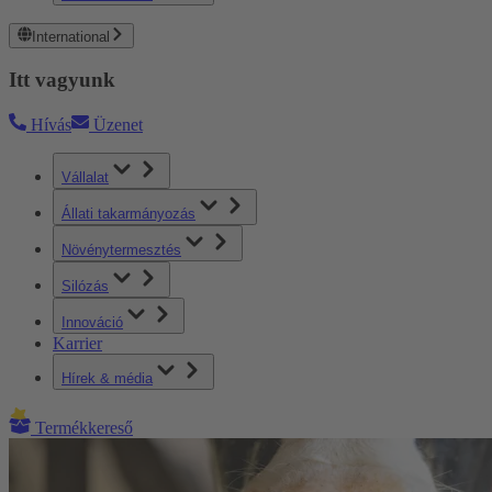
International
Itt vagyunk
Hívás
Üzenet
Vállalat
Állati takarmányozás
Növénytermesztés
Silózás
Innováció
Karrier
Hírek & média
Termékkereső