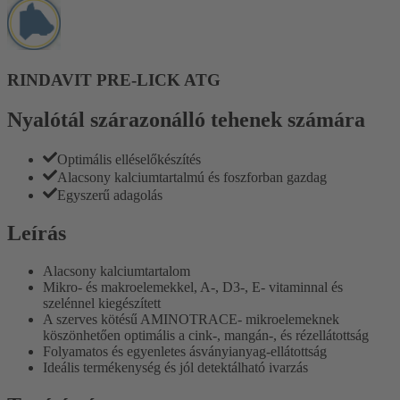
RINDAVIT PRE-LICK ATG
Nyalótál szárazonálló tehenek számára
Optimális elléselőkészítés
Alacsony kalciumtartalmú és foszforban gazdag
Egyszerű adagolás
Leírás
Alacsony kalciumtartalom
Mikro- és makroelemekkel, A-, D3-, E- vitaminnal és
szelénnel kiegészített
A szerves kötésű AMINOTRACE- mikroelemeknek
köszönhetően optimális a cink-, mangán-, és rézellátottság
Folyamatos és egyenletes ásványianyag-ellátottság
Ideális termékenység és jól detektálható ivarzás