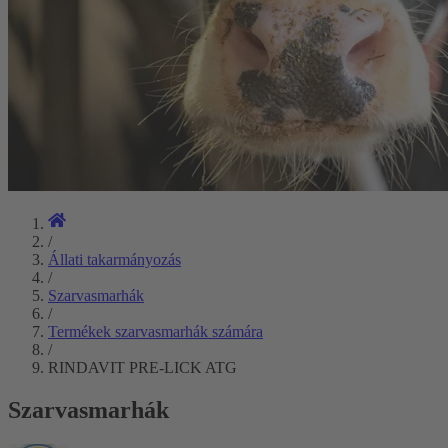
/
Állati takarmányozás
/
Szarvasmarhák
/
Termékek szarvasmarhák számára
/
RINDAVIT PRE-LICK ATG
Szarvasmarhák