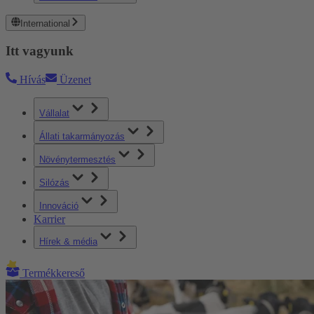
International
Itt vagyunk
Hívás
Üzenet
Vállalat
Állati takarmányozás
Növénytermesztés
Silózás
Innováció
Karrier
Hírek & média
Termékkereső