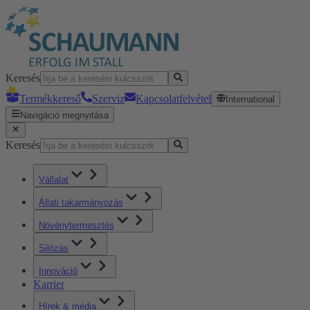
Keresés
Termékkereső
Szerviz
Kapcsolatfelvétel
International
Navigáció megnyitása
Keresés
Vállalat
Állati takarmányozás
Növénytermesztés
Silózás
Innováció
Karrier
Hírek & média