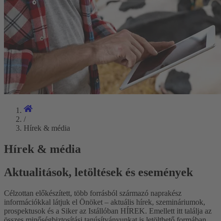
/
Hírek & média
Hírek & média
Aktualitások, letöltések és események
Célzottan előkészített, több forrásból származó naprakész
információkkal látjuk el Önöket – aktuális hírek, szemináriumok,
prospektusok és a Siker az Istállóban HÍREK. Emellett itt találja az
összes minőségbiztosítási tanúsítványunkat is letölthető formában.