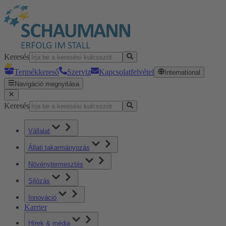
Keresés
Termékkereső
Szerviz
Kapcsolatfelvétel
International
Navigáció megnyitása
Keresés
Vállalat
Állati takarmányozás
Növénytermesztés
Silózás
Innováció
Karrier
Hírek & média