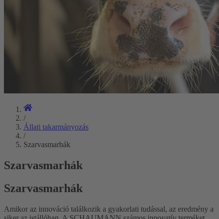
/
Állati takarmányozás
/
Szarvasmarhák
Szarvasmarhák
Szarvasmarhák
Amikor az innováció találkozik a gyakorlati tudással, az eredmény a
siker az istállóban. A SCHAUMANN számos innovatív terméket