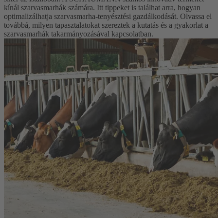
kínál szarvasmarhák számára. Itt tippeket is találhat arra, hogyan
optimalizálhatja szarvasmarha-tenyésztési gazdálkodását. Olvassa el
továbbá, milyen tapasztalatokat szereztek a kutatás és a gyakorlat a
szarvasmarhák takarmányozásával kapcsolatban.