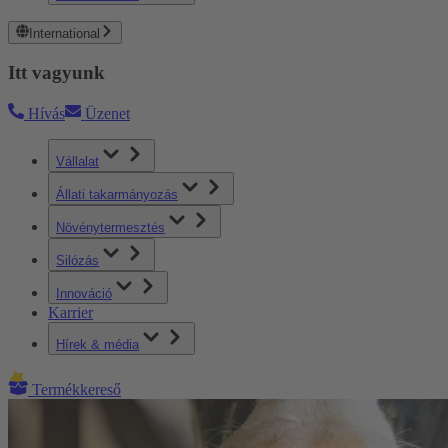
International
Itt vagyunk
Hívás
Üzenet
Vállalat
Állati takarmányozás
Növénytermesztés
Silózás
Innováció
Karrier
Hírek & média
Termékkereső