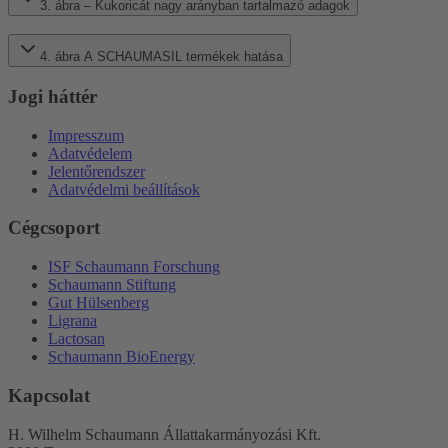
3. ábra – Kukoricát nagy arányban tartalmazó adagok
4. ábra A SCHAUMASIL termékek hatása
Jogi háttér
Impresszum
Adatvédelem
Jelentőrendszer
Adatvédelmi beállítások
Cégcsoport
ISF Schaumann Forschung
Schaumann Stiftung
Gut Hülsenberg
Ligrana
Lactosan
Schaumann BioEnergy
Kapcsolat
H. Wilhelm Schaumann Állattakarmányozási Kft.