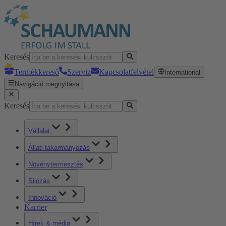
Keresés
Termékkereső
Szerviz
Kapcsolatfelvétel
International
Navigáció megnyitása
Keresés
Vállalat
Állati takarmányozás
Növénytermesztés
Silózás
Innováció
Karrier
Hírek & média