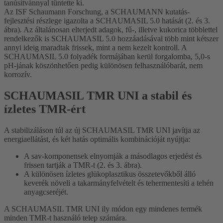
tanúsítvánnyal tüntette ki.
Az ISF Schaumann Forschung, a SCHAUMANN kutatás-
fejlesztési részlege igazolta a SCHAUMASIL 5.0 hatását (2. és 3.
ábra). Az általánosan elterjedt adagok, fű-, illetve kukorica többlettel
rendelkezők is SCHAUMASIL 5.0 hozzáadásával több mint kétszer
annyi ideig maradtak frissek, mint a nem kezelt kontroll. A
SCHAUMASIL 5.0 folyadék formájában kerül forgalomba, 5,0-s
pH-jának köszönhetően pedig különösen felhasználóbarát, nem
korrozív.
SCHAUMASIL TMR UNI a stabil és
ízletes TMR-ért
A stabilizáláson túl az új SCHAUMASIL TMR UNI javítja az
energiaellátást, és két hatás optimális kombinációját nyújtja:
A sav-komponensek elnyomják a másodlagos erjedést és
frissen tartják a TMR-t (2. és 3. ábra).
A különösen ízletes glükoplasztikus összetevőkből álló
keverék növeli a takarmányfelvételt és tehermentesíti a tehén
anyagcseréjét.
A SCHAUMASIL TMR UNI ily módon egy mindenes termék
minden TMR-t használó telep számára.