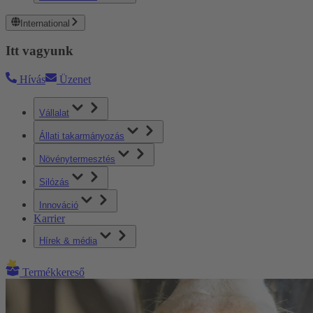
International
Itt vagyunk
Hívás
Üzenet
Vállalat
Állati takarmányozás
Növénytermesztés
Silózás
Innováció
Karrier
Hírek & média
Termékkereső