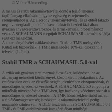
©
Volker Hämmerling
A magas és stabil takarmányfelvétel döntő a tejelő tehenek
táplálóanyag-ellátásában, így az egészség és tejtermelés
szempontjából is. Az alacsony takarmányfelvétel és az ebből fakadó
negatív energiaállapot különösen a laktáció kezdeti fázisában
gyakran anyagcserezavarokhoz és termékenységi problémákhoz
vezet. A SCHAUMANN megújult SCHAUMASIL- termékcsaládja
segít ezt megelőzni.
A takarmányfelvétel csökkenésének fő oka a TMR melegedése.
Kutatások bizonyítják: a TMR melegedése 10%-kal csökkenti a
felvételt (1. ábra).
Stabil TMR a SCHAUMASIL 5.0-val
A szilázsok gyakran tartalmaznak élesztőket, különösen, ha az
alapanyag nehezített körülmények között került betakarításra. Az
etetőasztalon ezek az élesztők oxigén jelenlétében elszaporodnak, és
másodlagos erjedéshez vezetnek. A SCHAUMASIL 5.0 elnyomja a
mikróbák növekedését a TMR-ben, így hatékony védelmet biztosít a
másodlagos erjedéssel szemben. A TMR hőmérséklete stabil marad,
a táplálóanyagveszteség lecsökken, a takarmányfelvétel pedig
magasabb szinten van. A DLG tesztcentrum a SCHAUMASIL 5.0-t
TMR- és PMR-stabilizátorok kategóriájában minőségi