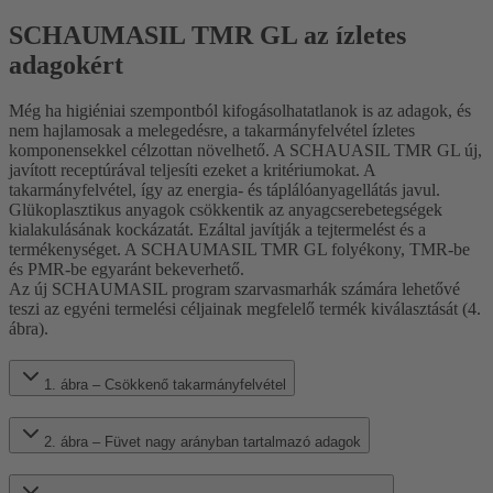
SCHAUMASIL TMR GL az ízletes
adagokért
Még ha higiéniai szempontból kifogásolhatatlanok is az adagok, és
nem hajlamosak a melegedésre, a takarmányfelvétel ízletes
komponensekkel célzottan növelhető. A SCHAUASIL TMR GL új,
javított receptúrával teljesíti ezeket a kritériumokat. A
takarmányfelvétel, így az energia- és táplálóanyagellátás javul.
Glükoplasztikus anyagok csökkentik az anyagcserebetegségek
kialakulásának kockázatát. Ezáltal javítják a tejtermelést és a
termékenységet. A SCHAUMASIL TMR GL folyékony, TMR-be
és PMR-be egyaránt bekeverhető.
Az új SCHAUMASIL program szarvasmarhák számára lehetővé
teszi az egyéni termelési céljainak megfelelő termék kiválasztását (4.
ábra).
1. ábra – Csökkenő takarmányfelvétel
2. ábra – Füvet nagy arányban tartalmazó adagok