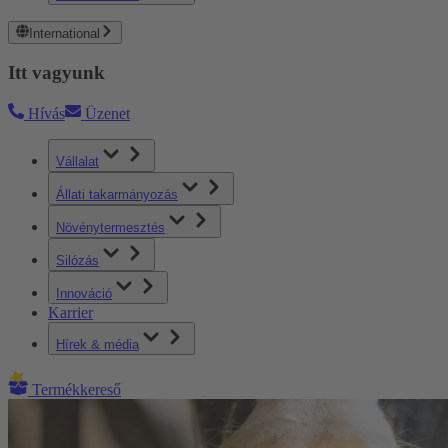
International
Itt vagyunk
Hívás
Üzenet
Vállalat
Állati takarmányozás
Növénytermesztés
Silózás
Innováció
Karrier
Hírek & média
Termékkereső