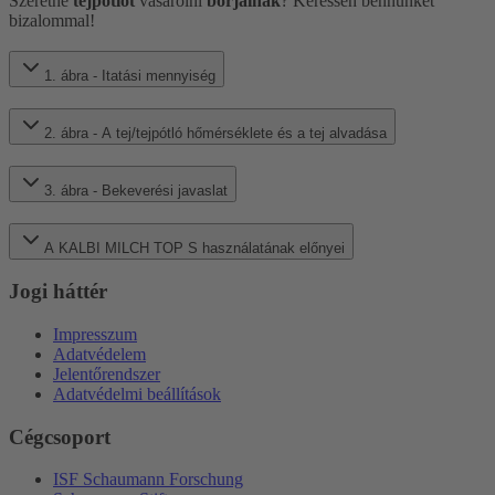
Szeretne
tejpótlót
vásárolni
borjainak
? Keressen bennünket
bizalommal!
1. ábra - Itatási mennyiség
2. ábra - A tej/tejpótló hőmérséklete és a tej alvadása
3. ábra - Bekeverési javaslat
A KALBI MILCH TOP S használatának előnyei
Jogi háttér
Impresszum
Adatvédelem
Jelentőrendszer
Adatvédelmi beállítások
Cégcsoport
ISF Schaumann Forschung