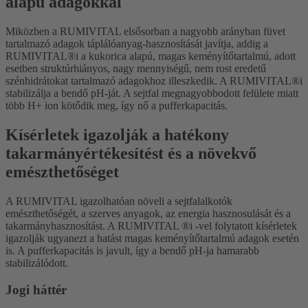
alapú adagokkal
Miközben a RUMIVITAL elsősorban a nagyobb arányban füvet
tartalmazó adagok táplálóanyag-hasznosítását javítja, addig a
RUMIVITAL®i a kukorica alapú, magas keményítőtartalmú, adott
esetben struktúrhiányos, nagy mennyiségű, nem rost eredetű
szénhidrátokat tartalmazó adagokhoz illeszkedik. A RUMIVITAL®i
stabilizálja a bendő pH-ját. A sejtfal megnagyobbodott felülete miatt
több H+ ion kötődik meg, így nő a pufferkapacitás.
Kísérletek igazolják a hatékony
takarmányértékesítést és a növekvő
emészthetőséget
A RUMIVITAL igazolhatóan növeli a sejtfalalkotók
emészthetőségét, a szerves anyagok, az energia hasznosulását és a
takarmányhasznosítást. A RUMIVITAL ®i -vel folytatott kísérletek
igazolják ugyanezt a hatást magas keményítőtartalmú adagok esetén
is. A pufferkapacitás is javult, így a bendő pH-ja hamarabb
stabilizálódott.
Jogi háttér