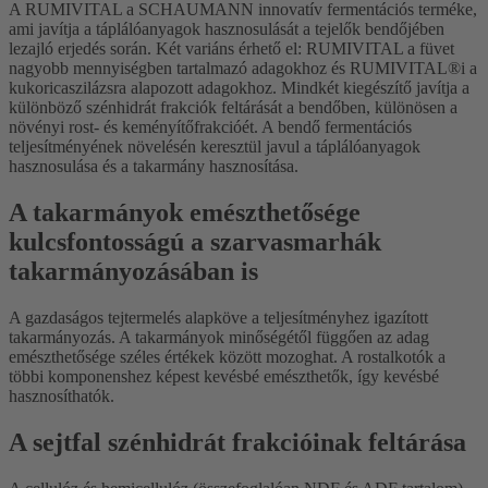
A RUMIVITAL a SCHAUMANN innovatív fermentációs terméke,
ami javítja a táplálóanyagok hasznosulását a tejelők bendőjében
lezajló erjedés során. Két variáns érhető el: RUMIVITAL a füvet
nagyobb mennyiségben tartalmazó adagokhoz és RUMIVITAL®i a
kukoricaszilázsra alapozott adagokhoz. Mindkét kiegészítő javítja a
különböző szénhidrát frakciók feltárását a bendőben, különösen a
növényi rost- és keményítőfrakcióét. A bendő fermentációs
teljesítményének növelésén keresztül javul a táplálóanyagok
hasznosulása és a takarmány hasznosítása.
A takarmányok emészthetősége
kulcsfontosságú a szarvasmarhák
takarmányozásában is
A gazdaságos tejtermelés alapköve a teljesítményhez igazított
takarmányozás. A takarmányok minőségétől függően az adag
emészthetősége széles értékek között mozoghat. A rostalkotók a
többi komponenshez képest kevésbé emészthetők, így kevésbé
hasznosíthatók.
A sejtfal szénhidrát frakcióinak feltárása