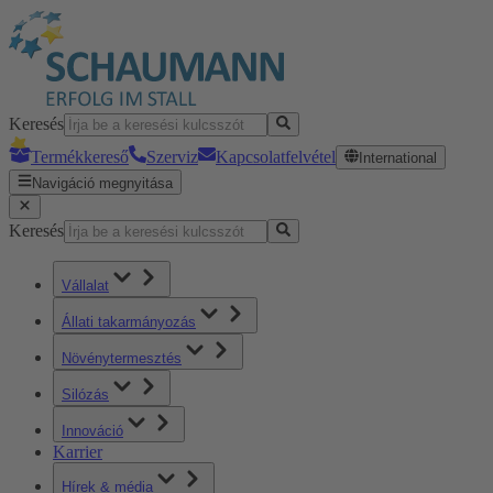
Keresés
Termékkereső
Szerviz
Kapcsolatfelvétel
International
Navigáció megnyitása
Keresés
Vállalat
Állati takarmányozás
Növénytermesztés
Silózás
Innováció
Karrier
Hírek & média