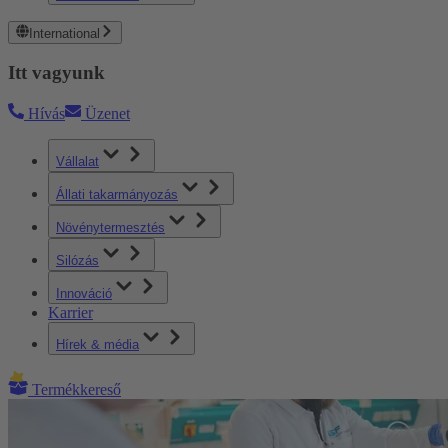
International
Itt vagyunk
Hívás
Üzenet
Vállalat
Állati takarmányozás
Növénytermesztés
Silózás
Innováció
Karrier
Hírek & média
Termékkereső