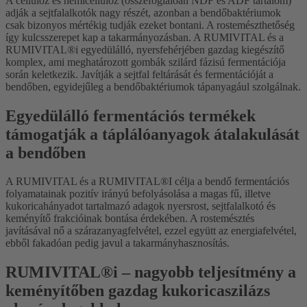
A cellulóz és hemicellulóz (összefoglalóan NDF és ADF tartalom)
adják a sejtfalalkotók nagy részét, azonban a bendőbaktériumok
csak bizonyos mértékig tudják ezeket bontani. A rostemészthetőség
így kulcsszerepet kap a takarmányozásban. A RUMIVITAL és a
RUMIVITAL®i egyedülálló, nyersfehérjében gazdag kiegészítő
komplex, ami meghatározott gombák szilárd fázisú fermentációja
során keletkezik. Javítják a sejtfal feltárását és fermentációját a
bendőben, egyidejűleg a bendőbaktériumok tápanyagául szolgálnak.
Egyedülálló fermentációs termékek
támogatják a táplálóanyagok átalakulását
a bendőben
A RUMIVITAL és a RUMIVITAL®I célja a bendő fermentációs
folyamatainak pozitív irányú befolyásolása a magas fű, illetve
kukoricahányadot tartalmazó adagok nyersrost, sejtfalalkotó és
keményítő frakcióinak bontása érdekében. A rostemésztés
javításával nő a szárazanyagfelvétel, ezzel együtt az energiafelvétel,
ebből fakadóan pedig javul a takarmányhasznosítás.
RUMIVITAL®i – nagyobb teljesítmény a
keményítőben gazdag kukoricaszilázs