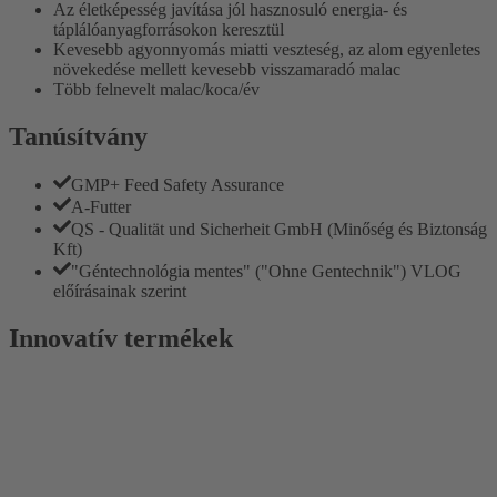
Az életképesség javítása jól hasznosuló energia- és
táplálóanyagforrásokon keresztül
Kevesebb agyonnyomás miatti veszteség, az alom egyenletes
növekedése mellett kevesebb visszamaradó malac
Több felnevelt malac/koca/év
Tanúsítvány
GMP+ Feed Safety Assurance
A-Futter
QS - Qualität und Sicherheit GmbH (Minőség és Biztonság
Kft)
"Géntechnológia mentes" ("Ohne Gentechnik") VLOG
előírásainak szerint
Innovatív termékek