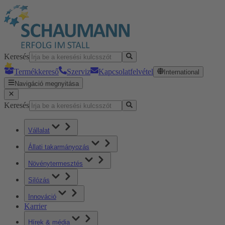
Keresés
Termékkereső
Szerviz
Kapcsolatfelvétel
International
Navigáció megnyitása
Keresés
Vállalat
Állati takarmányozás
Növénytermesztés
Silózás
Innováció
Karrier
Hírek & média