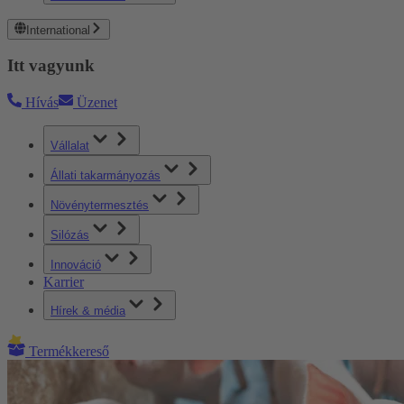
International
Itt vagyunk
Hívás
Üzenet
Vállalat
Állati takarmányozás
Növénytermesztés
Silózás
Innováció
Karrier
Hírek & média
Termékkereső