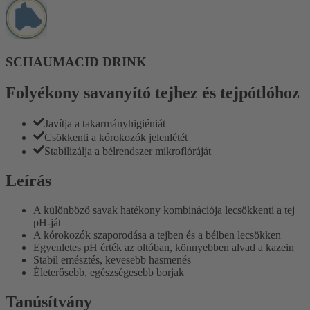
SCHAUMACID DRINK
Folyékony savanyító tejhez és tejpótlóhoz
Javítja a takarmányhigiéniát
Csökkenti a kórokozók jelenlétét
Stabilizálja a bélrendszer mikroflóráját
Leírás
A különböző savak hatékony kombinációja lecsökkenti a tej
pH-ját
A kórokozók szaporodása a tejben és a bélben lecsökken
Egyenletes pH érték az oltóban, könnyebben alvad a kazein
Stabil emésztés, kevesebb hasmenés
Életerősebb, egészségesebb borjak
Tanúsítvány