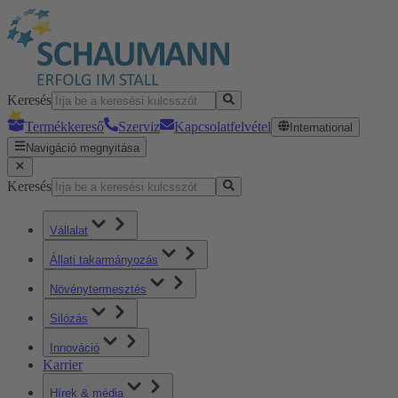
Keresés
Termékkereső
Szerviz
Kapcsolatfelvétel
International
Navigáció megnyitása
Keresés
Vállalat
Állati takarmányozás
Növénytermesztés
Silózás
Innováció
Karrier
Hírek & média