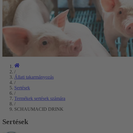
/
Állati takarmányozás
/
Sertések
/
Termékek sertések számára
/
SCHAUMACID DRINK
Sertések