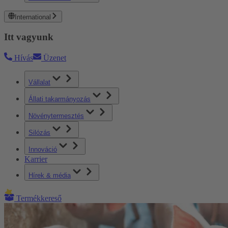
International
Itt vagyunk
Hívás
Üzenet
Vállalat
Állati takarmányozás
Növénytermesztés
Silózás
Innováció
Karrier
Hírek & média
Termékkereső