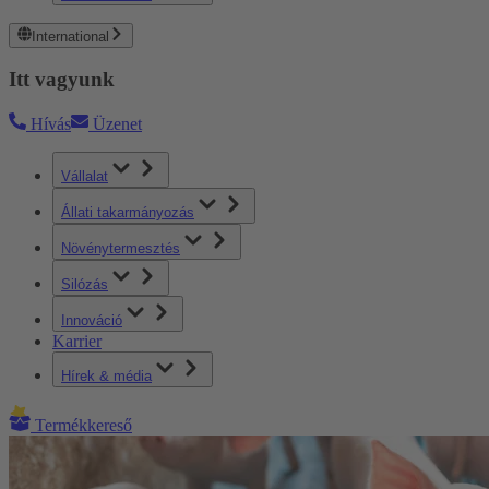
International
Itt vagyunk
Hívás
Üzenet
Vállalat
Állati takarmányozás
Növénytermesztés
Silózás
Innováció
Karrier
Hírek & média
Termékkereső