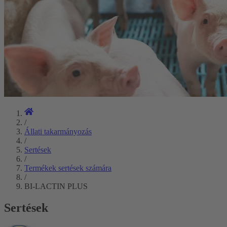
/
Állati takarmányozás
/
Sertések
/
Termékek sertések számára
/
BI-LACTIN PLUS
Sertések