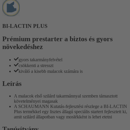
BI-LACTIN PLUS
Prémium prestarter a biztos és gyors
növekedéshez
gyors takarmányfelvétel
csökkenti a stresszt
kiváló a kisebb malacok számára is
Leírás
A malacok első szilárd takarmánnyal szemben támasztott
követelményei magasak
A SCHAUMANN Kutatás-fejlesztési részlege a BI-LACTIN
Plus termékkel egy lisztes állagú speciális startert fejlesztett ki,
amit szilárd állapotban vagy moslékként is lehet etetni
Tanúsítvány