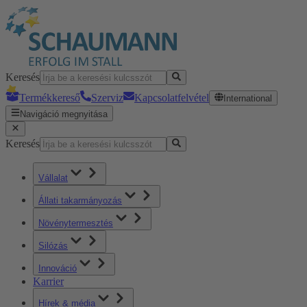
Keresés
Termékkereső
Szerviz
Kapcsolatfelvétel
International
Navigáció megnyitása
Keresés
Vállalat
Állati takarmányozás
Növénytermesztés
Silózás
Innováció
Karrier
Hírek & média