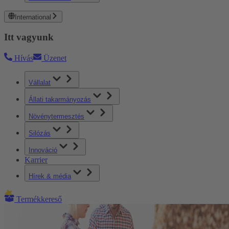
International
Itt vagyunk
Hívás
Üzenet
Vállalat
Állati takarmányozás
Növénytermesztés
Silózás
Innováció
Karrier
Hírek & média
Termékkereső