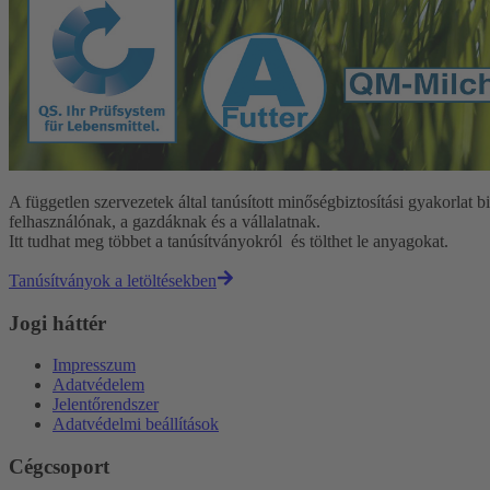
A független szervezetek által tanúsított minőségbiztosítási gyakorla
felhasználónak, a gazdáknak és a vállalatnak.
Itt tudhat meg többet a tanúsítványokról és tölthet le anyagokat.
Tanúsítványok a letöltésekben
Jogi háttér
Impresszum
Adatvédelem
Jelentőrendszer
Adatvédelmi beállítások
Cégcsoport