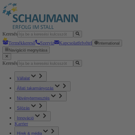
Keresés
Termékkereső
Szerviz
Kapcsolatfelvétel
International
Navigáció megnyitása
Keresés
Vállalat
Állati takarmányozás
Növénytermesztés
Silózás
Innováció
Karrier
Hírek & média