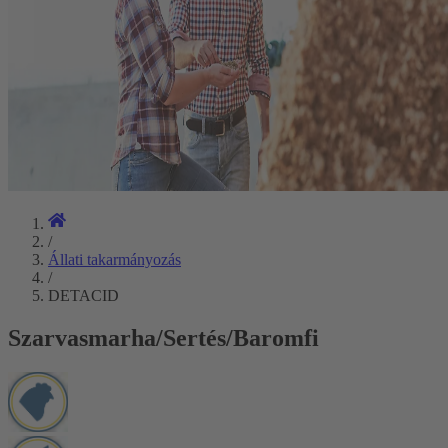
/
Állati takarmányozás
/
DETACID
Szarvasmarha/Sertés/Baromfi