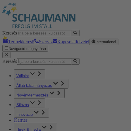
Keresés
Termékkereső
Szerviz
Kapcsolatfelvétel
International
Navigáció megnyitása
Keresés
Vállalat
Állati takarmányozás
Növénytermesztés
Silózás
Innováció
Karrier
Hírek & média