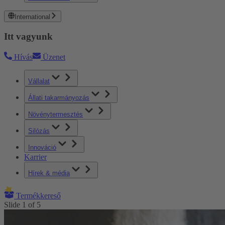
International
Itt vagyunk
Hívás
Üzenet
Vállalat
Állati takarmányozás
Növénytermesztés
Silózás
Innováció
Karrier
Hírek & média
Termékkereső
Slide
1
of
5